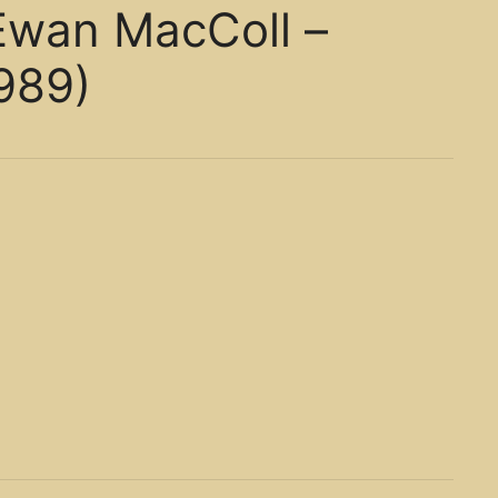
Ewan MacColl ‎–
989)